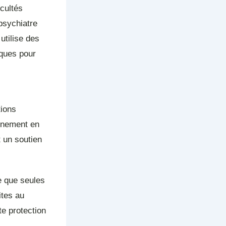
icultés
psychiatre
utilise des
iques pour
tions
gnement en
t un soutien
e que seules
ites au
te protection