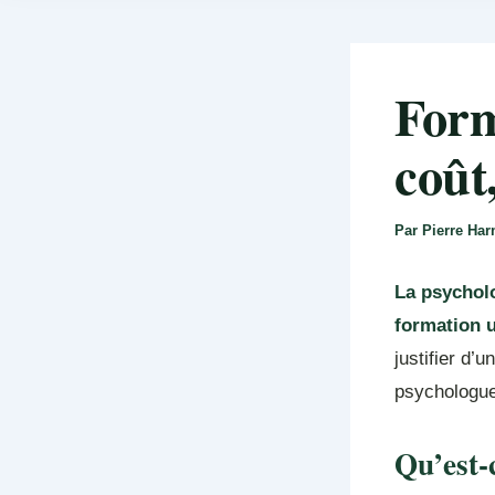
Form
coût
Par
Pierre Ha
La psycholo
formation u
justifier d’
psychologues
Qu’est-