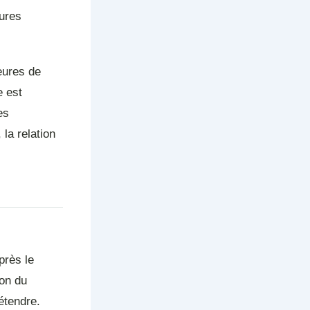
tures
eures de
e est
es
 la relation
près le
ion du
étendre.