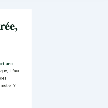
rée,
ert une
ue, il faut
 des
 métier ?