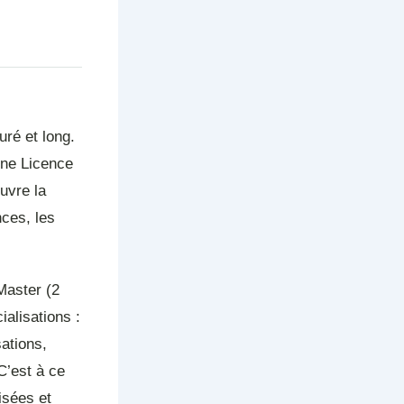
uré et long.
une Licence
uvre la
nces, les
Master (2
alisations :
sations,
C’est à ce
isées et