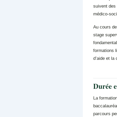
suivent des 
médico-soci
Au cours de
stage superv
fondamentale
formations l
d’aide et l
Durée e
La formatio
baccalauréa
parcours pe