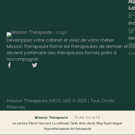
Na
P
Lé
Acc
CG
À
pr
Pol
con
Le
ser
Me
Développez votre cabinet et vivez de votre métier.
lég
Mission Thérapeute forme les thérapeutes de demain et
Avi
devient partenaire des thérapeutes formés prêts à
Co
accompagner.
F
T
a
w
c
i
e
t
b
t
o
e
o
r
Mission Thérapeute (MGS) SAS © 2025 | Tous Droits
k
Réservés.
-
f
·
PLAN DU SITE
Mission Thérapeute
Le service
·
Pierre Harmant
·
La méthode
·
Tarifs
·
Avis clients
·
Blog
·
Sophrologue
·
Hypnothérapeute
·
Art-thérapeute