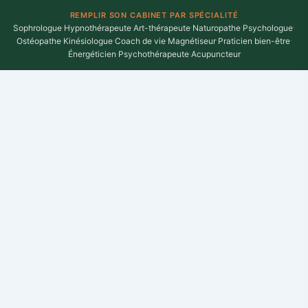
REMPLIR SON CABINET PAR SPÉCIALITÉ
Sophrologue
·
Hypnothérapeute
·
Art-thérapeute
·
Naturopathe
·
Psychologue
·
Ostéopathe
·
Kinésiologue
·
Coach de vie
·
Magnétiseur
·
Praticien bien-être
·
Énergéticien
·
Psychothérapeute
·
Acupuncteur