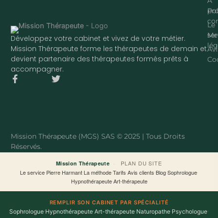
À
pr
Pol
con
Le
ser
Me
Développez votre cabinet et vivez de votre métier.
lég
Mission Thérapeute forme les thérapeutes de demain et
Avi
devient partenaire des thérapeutes formés prêts à
Co
accompagner.
F
T
a
w
c
i
e
t
b
t
o
e
o
r
Mission Thérapeute (MGS) SAS © 2025 | Tous Droits
k
Réservés.
-
f
·
PLAN DU SITE
Mission Thérapeute
Le service
·
Pierre Harmant
·
La méthode
·
Tarifs
·
Avis clients
·
Blog
·
Sophrologue
·
Hypnothérapeute
·
Art-thérapeute
REMPLIR SON CABINET PAR SPÉCIALITÉ
Sophrologue
·
Hypnothérapeute
·
Art-thérapeute
·
Naturopathe
·
Psychologue
·