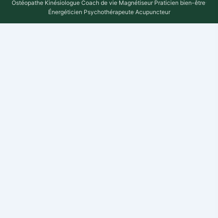
Ostéopathe
·
Kinésiologue
·
Coach de vie
·
Magnétiseur
·
Praticien bien-être
·
Énergéticien
·
Psychothérapeute
·
Acupuncteur