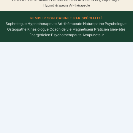
Hypnothérapeute
·
Art-thérapeute
REMPLIR SON CABINET PAR SPÉCIALITÉ
Sophrologue
·
Hypnothérapeute
·
Art-thérapeute
·
Naturopathe
·
Psychologue
·
Ostéopathe
·
Kinésiologue
·
Coach de vie
·
Magnétiseur
·
Praticien bien-être
·
Énergéticien
·
Psychothérapeute
·
Acupuncteur