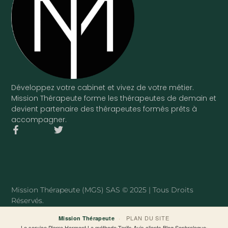
Développez votre cabinet et vivez de votre métier.
Mission Thérapeute forme les thérapeutes de demain et
devient partenaire des thérapeutes formés prêts à
accompagner.
F
T
a
w
c
i
e
t
b
t
o
e
o
r
Mission Thérapeute (MGS) SAS © 2025 | Tous Droits
k
Réservés.
-
f
·
PLAN DU SITE
Mission Thérapeute
Le service
·
Pierre Harmant
·
La méthode
·
Tarifs
·
Avis clients
·
Blog
·
Sophrologue
·