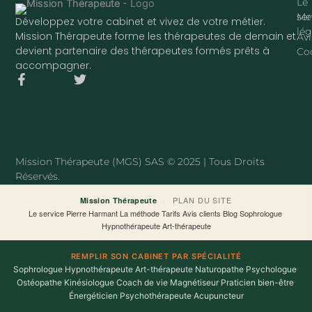
Le
ser
Me
Développez votre cabinet et vivez de votre métier.
lég
Mission Thérapeute forme les thérapeutes de demain et
Avi
devient partenaire des thérapeutes formés prêts à
Co
accompagner.
F
T
a
w
c
i
e
t
b
t
o
e
o
r
Mission Thérapeute (MGS) SAS © 2025 | Tous Droits
k
Réservés.
-
f
·
PLAN DU SITE
Mission Thérapeute
Le service
·
Pierre Harmant
·
La méthode
·
Tarifs
·
Avis clients
·
Blog
·
Sophrologue
·
Hypnothérapeute
·
Art-thérapeute
REMPLIR SON CABINET PAR SPÉCIALITÉ
Sophrologue
·
Hypnothérapeute
·
Art-thérapeute
·
Naturopathe
·
Psychologue
·
Ostéopathe
·
Kinésiologue
·
Coach de vie
·
Magnétiseur
·
Praticien bien-être
·
Énergéticien
·
Psychothérapeute
·
Acupuncteur