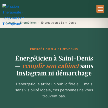
Aller
au
contenu
À Pro
Le Ser
Accueil
›
Énergéticien
›
Énergéticien à Saint-Denis
ÉNERGÉTICIEN À SAINT-DENIS
Énergéticien à Saint-Denis
—
remplir son cabinet
sans
Instagram ni démarchage
L'énergétique attire un public fidèle — mais
sans visibilité locale, ces personnes ne vous
trouvent pas.