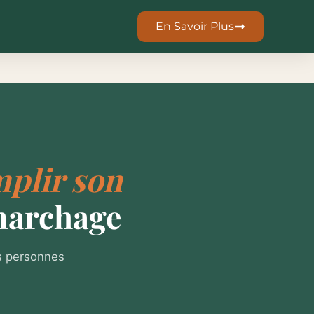
En Savoir Plus
plir son
marchage
es personnes