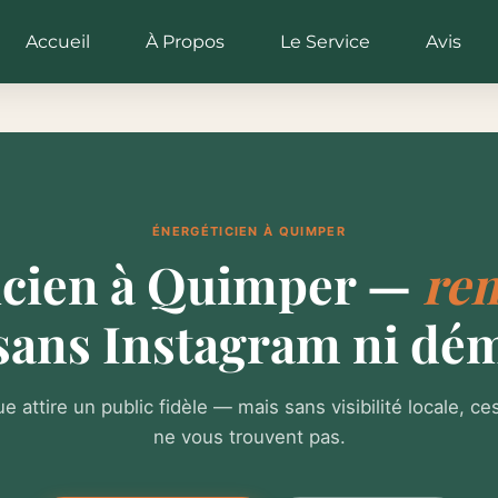
Accueil
À Propos
Le Service
Avis
ÉNERGÉTICIEN À QUIMPER
icien à Quimper —
rem
sans Instagram ni dé
ue attire un public fidèle — mais sans visibilité locale, c
ne vous trouvent pas.