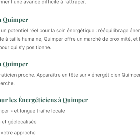
nnent une avance difficile à rattraper.
 à Quimper
n potentiel réel pour la soin énergétique : rééquilibrage éner
e à taille humaine, Quimper offre un marché de proximité, et 
our qui s'y positionne.
 à Quimper
raticien proche. Apparaître en tête sur « énergéticien Quimpe
herche.
our les Énergéticiens à Quimper
mper » et longue traîne locale
 et géolocalisée
 votre approche