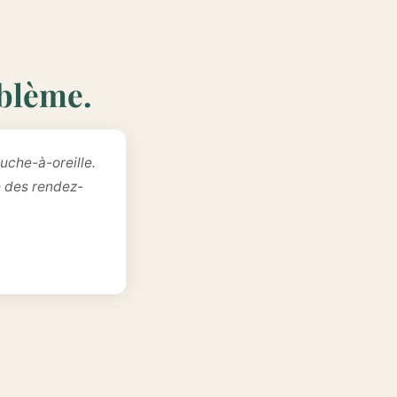
oblème.
uche-à-oreille.
e des rendez-