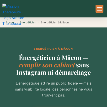
Aller
au
contenu
À Pro
Le Ser
Accueil
›
Énergéticien
›
Énergéticien à Mâcon
ÉNERGÉTICIEN À MÂCON
Énergéticien à Mâcon —
remplir son cabinet
sans
Instagram ni démarchage
L'énergétique attire un public fidèle — mais
sans visibilité locale, ces personnes ne vous
trouvent pas.