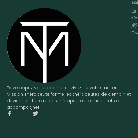
pr
Pol
con
Le
ser
Me
lég
Avi
Co
Développez votre cabinet et vivez de votre métier.
Mission Thérapeute forme les thérapeutes de demain et
devient partenaire des thérapeutes formés prêts à
accompagner.
F
T
a
w
c
i
e
t
b
t