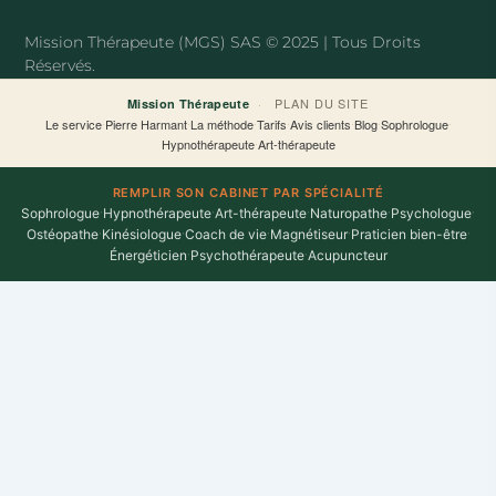
o
e
o
r
Mission Thérapeute (MGS) SAS © 2025 | Tous Droits
k
Réservés.
-
f
·
PLAN DU SITE
Mission Thérapeute
Le service
·
Pierre Harmant
·
La méthode
·
Tarifs
·
Avis clients
·
Blog
·
Sophrologue
·
Hypnothérapeute
·
Art-thérapeute
REMPLIR SON CABINET PAR SPÉCIALITÉ
Sophrologue
·
Hypnothérapeute
·
Art-thérapeute
·
Naturopathe
·
Psychologue
·
Ostéopathe
·
Kinésiologue
·
Coach de vie
·
Magnétiseur
·
Praticien bien-être
·
Énergéticien
·
Psychothérapeute
·
Acupuncteur