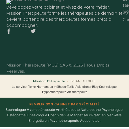
ser
Me
Développez votre cabinet et vivez de votre métier.
lég
Mission Thérapeute forme les thérapeutes de demain et
Avi
devient partenaire des thérapeutes formés prêts à
Co
accompagner.
F
T
a
w
c
i
e
t
b
t
o
e
o
r
Mission Thérapeute (MGS) SAS © 2025 | Tous Droits
k
Réservés.
-
f
·
PLAN DU SITE
Mission Thérapeute
Le service
·
Pierre Harmant
·
La méthode
·
Tarifs
·
Avis clients
·
Blog
·
Sophrologue
·
Hypnothérapeute
·
Art-thérapeute
REMPLIR SON CABINET PAR SPÉCIALITÉ
Sophrologue
·
Hypnothérapeute
·
Art-thérapeute
·
Naturopathe
·
Psychologue
·
Ostéopathe
·
Kinésiologue
·
Coach de vie
·
Magnétiseur
·
Praticien bien-être
·
Énergéticien
·
Psychothérapeute
·
Acupuncteur