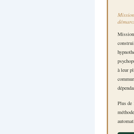
Mission
démarc
Mission 
construi
hypnothé
psychopr
à leur p
communau
dépendan
Plus de 
méthode 
automati