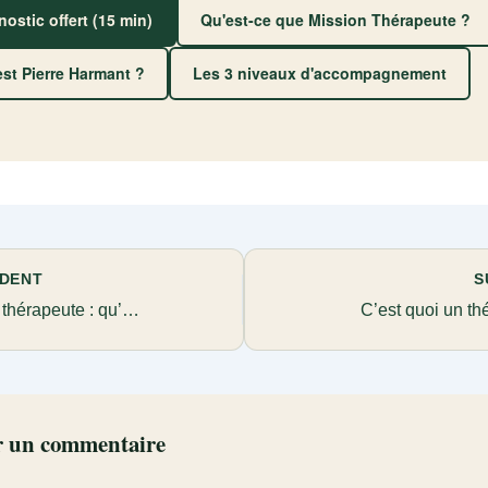
nostic offert (15 min)
Qu'est-ce que Mission Thérapeute ?
est Pierre Harmant ?
Les 3 niveaux d'accompagnement
DENT
S
Définition thérapeute : qu’est-ce que c’est ?
C’est quoi un th
r un commentaire