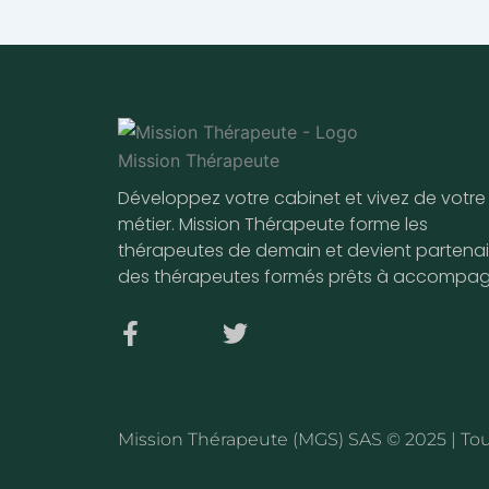
Développez votre cabinet et vivez de votre
métier. Mission Thérapeute forme les
thérapeutes de demain et devient partenai
des thérapeutes formés prêts à accompag
F
T
a
w
c
i
e
t
b
t
Mission Thérapeute (MGS) SAS © 2025 | Tou
o
e
o
r