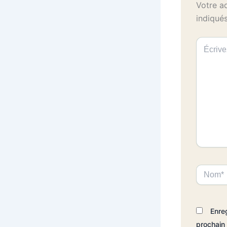
Votre a
indiqué
Écrivez
ici…
Nom*
Enre
prochain