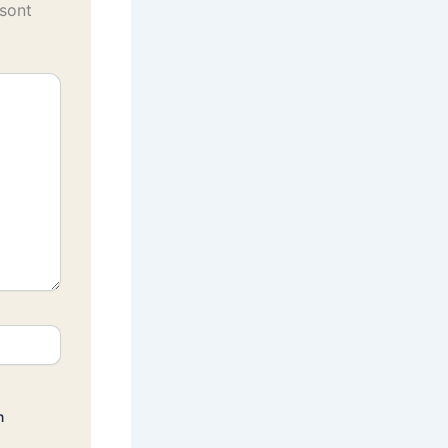
 sont
n