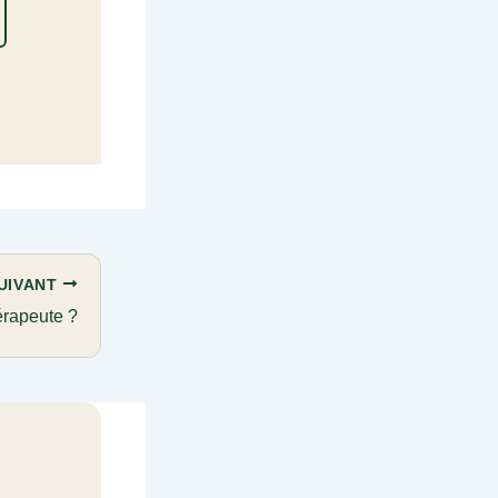
UIVANT
érapeute ?