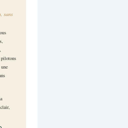
n, sans
nous
s,
,
 pilotons
c une
ans
La
clair,