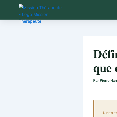
Aller
au
contenu
Défi
que 
Par
Pierre Ha
À PROP