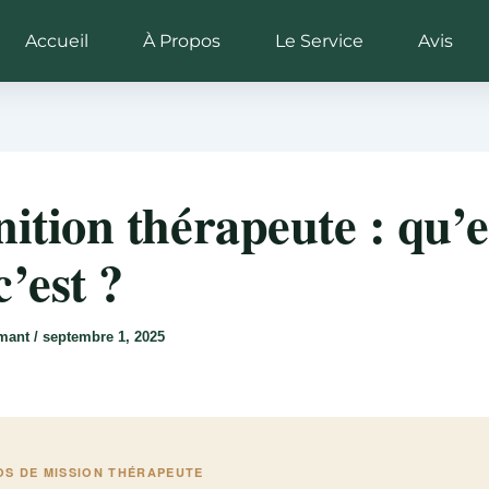
Accueil
À Propos
Le Service
Avis
nition thérapeute : qu’e
c’est ?
rmant
/
septembre 1, 2025
OS DE MISSION THÉRAPEUTE