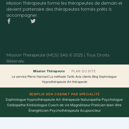
Mission Thérapeute forme les thérapeutes de demain et
devient partenaire des thérapeutes formés prêts à
accompagner.
F
T
a
w
c
i
e
t
b
t
o
e
o
r
Mission Thérapeute (MGS) SAS © 2025 | Tous Droits
k
Réservés.
-
f
·
PLAN DU SITE
Mission Thérapeute
Le service
·
Pierre Harmant
·
La méthode
·
Tarifs
·
Avis clients
·
Blog
·
Sophrologue
·
Hypnothérapeute
·
Art-thérapeute
REMPLIR SON CABINET PAR SPÉCIALITÉ
Sophrologue
·
Hypnothérapeute
·
Art-thérapeute
·
Naturopathe
·
Psychologue
·
Ostéopathe
·
Kinésiologue
·
Coach de vie
·
Magnétiseur
·
Praticien bien-être
·
Énergéticien
·
Psychothérapeute
·
Acupuncteur