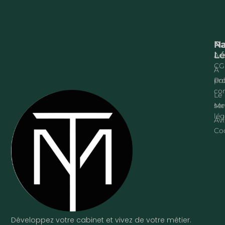
Na
P
Lé
Acc
CG
À
pr
Pol
con
Le
ser
Me
lég
Avi
Co
Développez votre cabinet et vivez de votre métier.