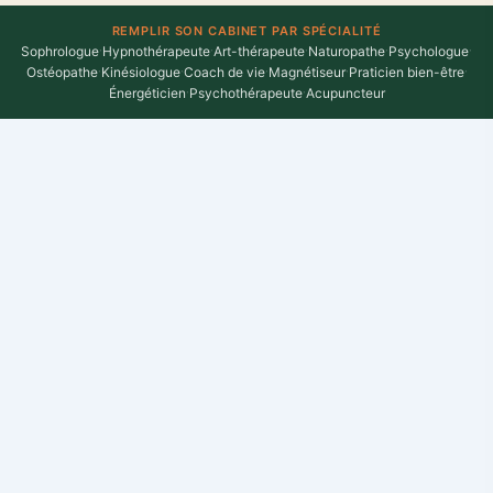
REMPLIR SON CABINET PAR SPÉCIALITÉ
Sophrologue
·
Hypnothérapeute
·
Art-thérapeute
·
Naturopathe
·
Psychologue
·
Ostéopathe
·
Kinésiologue
·
Coach de vie
·
Magnétiseur
·
Praticien bien-être
·
Énergéticien
·
Psychothérapeute
·
Acupuncteur