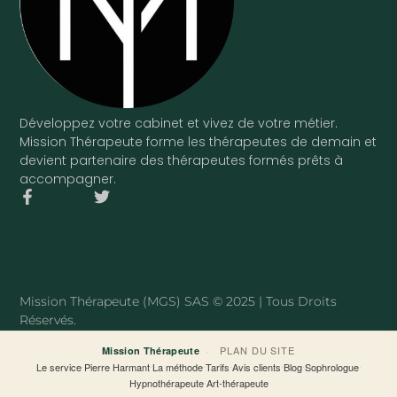
Développez votre cabinet et vivez de votre métier.
Mission Thérapeute forme les thérapeutes de demain et
devient partenaire des thérapeutes formés prêts à
accompagner.
F
T
a
w
c
i
e
t
b
t
o
e
o
r
Mission Thérapeute (MGS) SAS © 2025 | Tous Droits
k
Réservés.
-
f
·
PLAN DU SITE
Mission Thérapeute
Le service
·
Pierre Harmant
·
La méthode
·
Tarifs
·
Avis clients
·
Blog
·
Sophrologue
·
Hypnothérapeute
·
Art-thérapeute