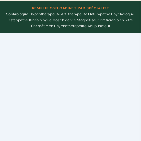
REMPLIR SON CABINET PAR SPÉCIALITÉ
Sophrologue
·
Hypnothérapeute
·
Art-thérapeute
·
Naturopathe
·
Psychologue
·
Ostéopathe
·
Kinésiologue
·
Coach de vie
·
Magnétiseur
·
Praticien bien-être
·
Énergéticien
·
Psychothérapeute
·
Acupuncteur