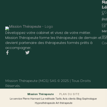
Na
P
Lé
Acc
CG
À
pr
Pol
con
Le
ser
Me
Développez votre cabinet et vivez de votre métier.
lég
Mission Thérapeute forme les thérapeutes de demain et
Avi
devient partenaire des thérapeutes formés prêts à
Co
accompagner.
F
T
a
w
c
i
e
t
b
t
o
e
o
r
Mission Thérapeute (MGS) SAS © 2025 | Tous Droits
k
Réservés.
-
f
·
PLAN DU SITE
Mission Thérapeute
Le service
·
Pierre Harmant
·
La méthode
·
Tarifs
·
Avis clients
·
Blog
·
Sophrologue
·
Hypnothérapeute
·
Art-thérapeute