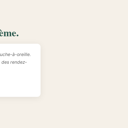
lème.
uche-à-oreille.
e des rendez-