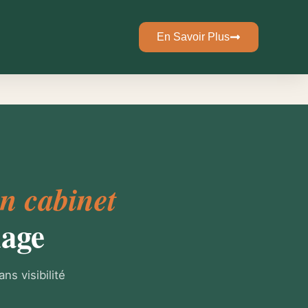
En Savoir Plus
on cabinet
hage
s visibilité