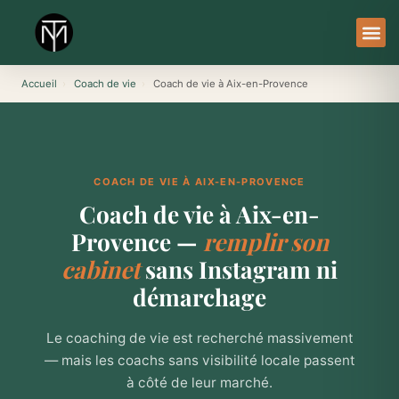
Aller
au
contenu
À Pro
Le Ser
Accueil
›
Coach de vie
›
Coach de vie à Aix-en-Provence
COACH DE VIE À AIX-EN-PROVENCE
Coach de vie à Aix-en-
Provence —
remplir son
cabinet
sans Instagram ni
démarchage
Le coaching de vie est recherché massivement
— mais les coachs sans visibilité locale passent
à côté de leur marché.