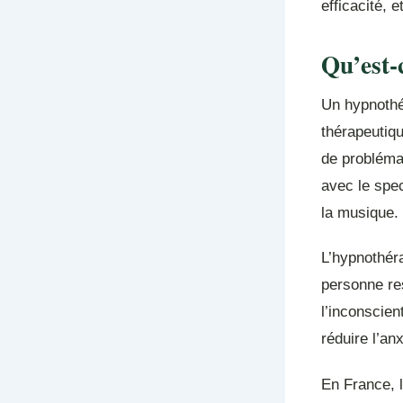
efficacité, 
Qu’est-
Un hypnothé
thérapeutiq
de problémat
avec le spe
la musique.
L’hypnothéra
personne res
l’inconscien
réduire l’an
En France, l