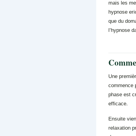
mais les mei
hypnose eric
que du doma
l’hypnose d
Comment
Une premièr
commence pa
phase est cr
efficace.
Ensuite vien
relaxation p