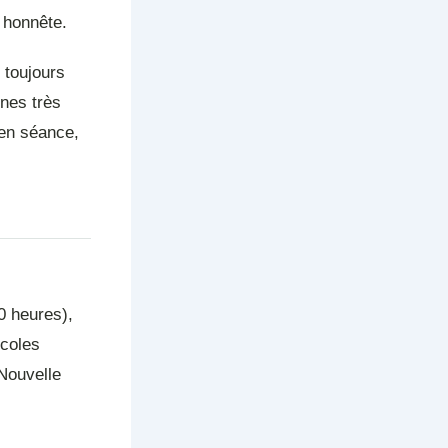
e honnête.
 toujours
nnes très
 en séance,
0 heures),
coles
 Nouvelle