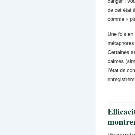
danger : vo
de cet état
comme « plu
Une fois en 
métaphores o
Certaines sé
calmes (sim
l’état de co
enregistrem
Efficaci
montre