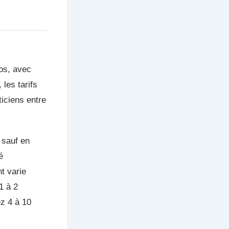
os, avec
 les tarifs
iciens entre
 sauf en
é
t varie
1 à 2
ez 4 à 10