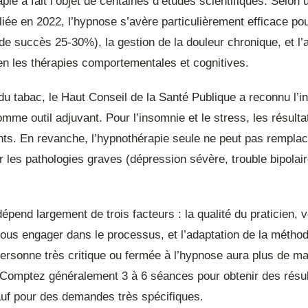
pie a fait l’objet de centaines d’études scientifiques. Selon
iée en 2022, l’hypnose s’avère particulièrement efficace pour
de succès 25-30%), la gestion de la douleur chronique, et l’a
en les thérapies comportementales et cognitives.
 du tabac, le Haut Conseil de la Santé Publique a reconnu l’in
mme outil adjuvant. Pour l’insomnie et le stress, les résulta
nts. En revanche, l’hypnothérapie seule ne peut pas remplac
 les pathologies graves (dépression sévère, trouble bipolair
 dépend largement de trois facteurs : la qualité du praticien, v
ous engager dans le processus, et l’adaptation de la méthod
personne très critique ou fermée à l’hypnose aura plus de ma
 Comptez généralement 3 à 6 séances pour obtenir des résul
auf pour des demandes très spécifiques.