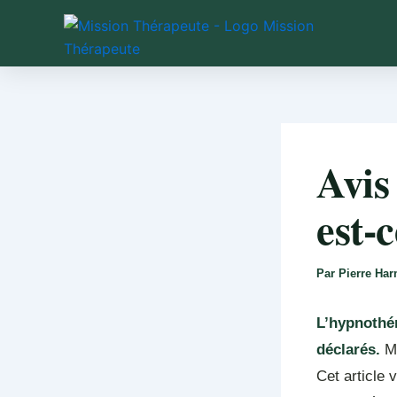
Aller
au
contenu
Avis
est-c
Par
Pierre Ha
L’hypnothér
déclarés.
Ma
Cet article