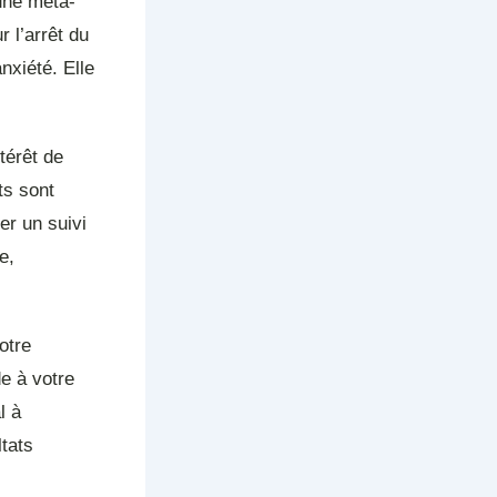
 une méta-
 l’arrêt du
nxiété. Elle
térêt de
ts sont
er un suivi
e,
otre
e à votre
l à
tats