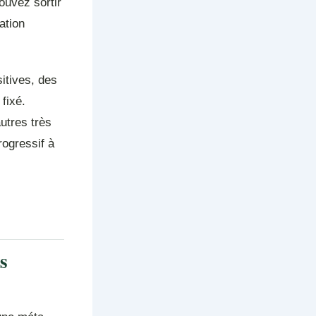
ouvez sortir
ation
itives, des
fixé.
autres très
rogressif à
s