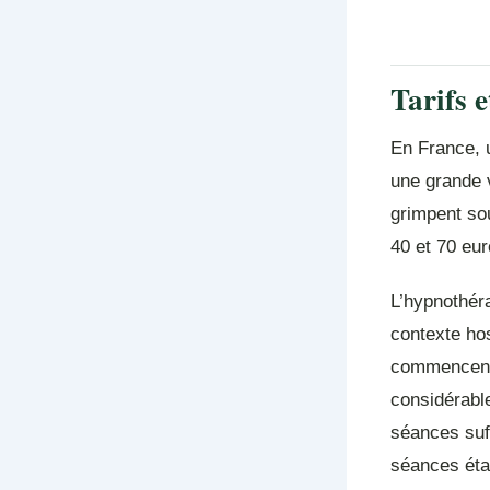
Tarifs 
En France, 
une grande v
grimpent so
40 et 70 eur
L’hypnothér
contexte hos
commencent 
considérabl
séances suf
séances éta