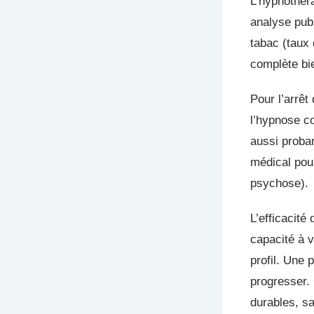
L’hypnothéra
analyse publ
tabac (taux 
complète bi
Pour l’arrêt
l’hypnose co
aussi proba
médical pour
psychose).
L’efficacité
capacité à v
profil. Une 
progresser.
durables, s