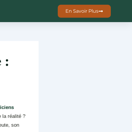
En Savoir Plus
 :
iciens
la réalité ?
eute, son