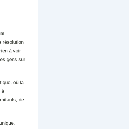
il
 résolution
ien à voir
les gens sur
ique, où la
 à
imitants, de
unique,