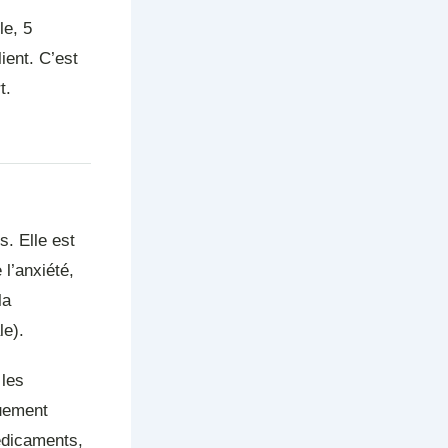
le, 5
ient. C’est
t.
s. Elle est
 l’anxiété,
la
le).
 les
quement
édicaments,