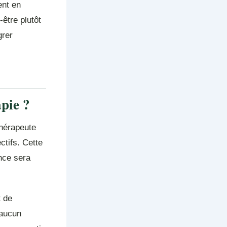
ent en
être plutôt
grer
pie ?
thérapeute
tifs. Cette
ance sera
t de
 aucun