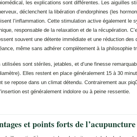
biomédical, les explications sont différentes. Les aiguilles st
nerveux, déclenchent la libération d’endorphines (les hormon
uisent l’inflammation. Cette stimulation active également le
que, responsable de la relaxation et de la récupération. C’
ressent souvent une détente immédiate et une réduction des 
éance, même sans adhérer complètement à la philosophie tra
s utilisées sont stériles, jetables, et d’une finesse remarquab
iamètre). Elles restent en place généralement 15 à 30 minu
ent se repose dans un climat détendu. Contrairement aux piq
’insertion est généralement indolore ou à peine ressentie.
ntages et points forts de l’acupuncture