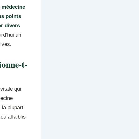
a médecine
es points
er divers
urd’hui un
ives.
ionne-t-
vitale qui
decine
 la plupart
ou affaiblis