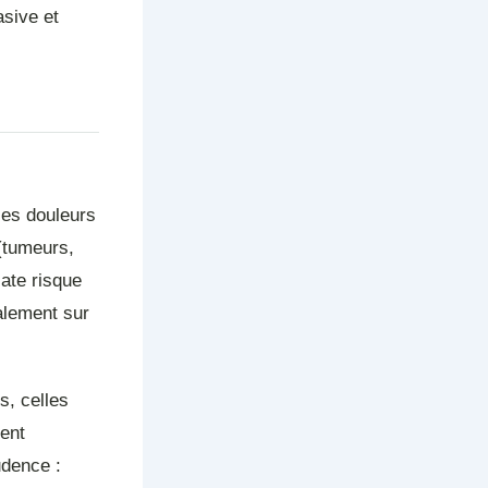
asive et
les douleurs
(tumeurs,
iate risque
alement sur
s, celles
vent
udence :