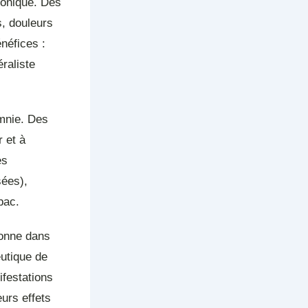
hronique. Des
s, douleurs
néfices :
raliste
omnie. Des
 et à
es
sées),
bac.
sonne dans
eutique de
ifestations
eurs effets