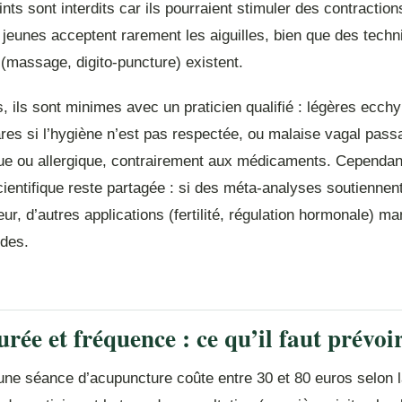
nts sont interdits car ils pourraient stimuler des contraction
 jeunes acceptent rarement les aiguilles, bien que des tech
 (massage, digito-puncture) existent.
, ils sont minimes avec un praticien qualifié : légères ecc
ares si l’hygiène n’est pas respectée, ou malaise vagal pas
que ou allergique, contrairement aux médicaments. Cependant
scientifique reste partagée : si des méta-analyses soutiennent 
eur, d’autres applications (fertilité, régulation hormonale) m
ides.
rée et fréquence : ce qu’il faut prévoi
une séance d’acupuncture coûte entre 30 et 80 euros selon l