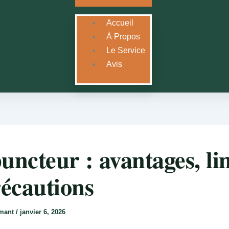
Accueil
À Propos
Le Service
Avis
uncteur : avantages, li
récautions
rmant
/
janvier 6, 2026