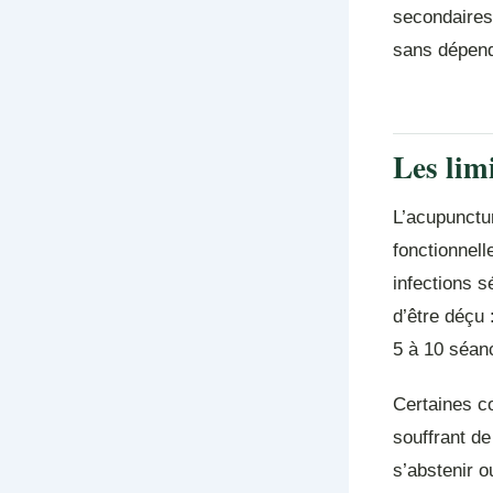
secondaires,
sans dépen
Les lim
L’acupunctur
fonctionnel
infections s
d’être déçu 
5 à 10 séan
Certaines co
souffrant d
s’abstenir o