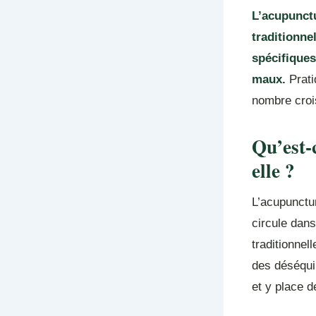
L’acupunctu
traditionne
spécifiques
maux.
Prati
nombre crois
Qu’est-
elle ?
L’acupunctur
circule dan
traditionnel
des déséquil
et y place de