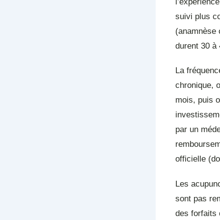
l’expérience
suivi plus c
(anamnèse c
durent 30 à
La fréquence
chronique, 
mois, puis 
investissem
par un méde
remboursemen
officielle (
Les acupunc
sont pas re
des forfaits