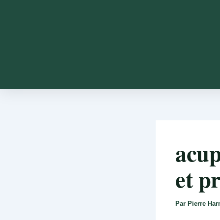
acup
et p
Par
Pierre Ha