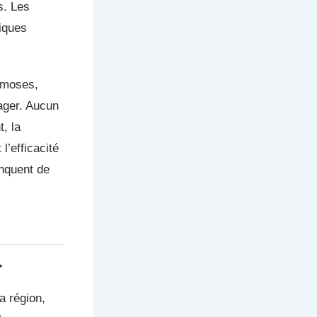
s. Les
niques
hymoses,
sager. Aucun
, la
l’efficacité
anquent de
r
a région,