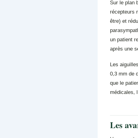
Sur le plan 
récepteurs 
être) et réd
parasympathi
un patient 
après une s
Les aiguille
0,3 mm de d
que le pati
médicales, l
Les ava