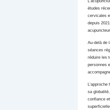
L’acupunctur
études récen
cervicales e
depuis 2021
acupuncteur
Au-delà de l
séances régu
réduire les 
personnes e
accompagner
L’approche h
sa globalit
confiance e
superficiell