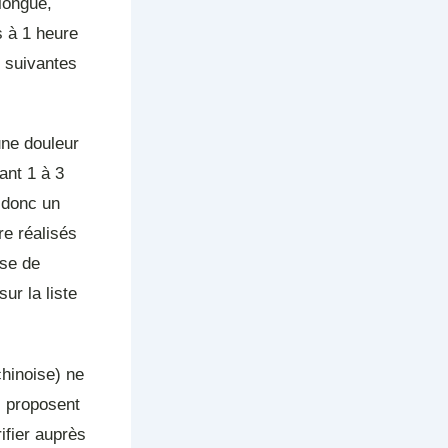
 longue,
s à 1 heure
s suivantes
une douleur
nt 1 à 3
 donc un
e réalisés
ase de
ur la liste
hinoise) ne
s proposent
ifier auprès