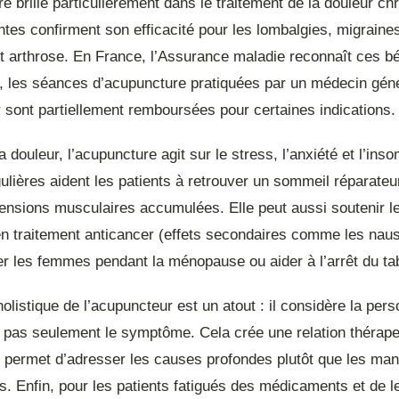
e brille particulièrement dans le traitement de la douleur c
tes confirment son efficacité pour les lombalgies, migraine
t arthrose. En France, l’Assurance maladie reconnaît ces bé
, les séances d’acupuncture pratiquées par un médecin géné
 sont partiellement remboursées pour certaines indications.
a douleur, l’acupuncture agit sur le stress, l’anxiété et l’ins
lières aident les patients à retrouver un sommeil réparateur
tensions musculaires accumulées. Elle peut aussi soutenir l
n traitement anticancer (effets secondaires comme les nau
 les femmes pendant la ménopause ou aider à l’arrêt du ta
olistique de l’acupuncteur est un atout : il considère la per
é, pas seulement le symptôme. Cela crée une relation thérap
t permet d’adresser les causes profondes plutôt que les man
es. Enfin, pour les patients fatigués des médicaments et de l