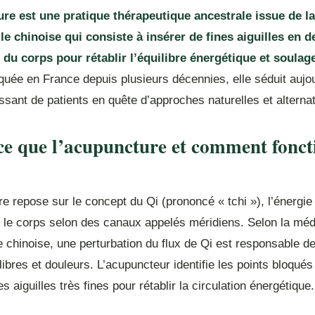
re est une pratique thérapeutique ancestrale issue de l
lle chinoise qui consiste à insérer de fines aiguilles en d
 du corps pour rétablir l’équilibre énergétique et soulag
quée en France depuis plusieurs décennies, elle séduit aujo
sant de patients en quête d’approches naturelles et alternat
ce que l’acupuncture et comment fonct
e repose sur le concept du Qi (prononcé « tchi »), l’énergie 
s le corps selon des canaux appelés méridiens. Selon la mé
le chinoise, une perturbation du flux de Qi est responsable de
ibres et douleurs. L’acupuncteur identifie les points bloqués 
s aiguilles très fines pour rétablir la circulation énergétique.