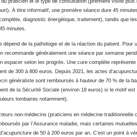
 du praticien et le type de consultation (première visite plus
ourt). À titre informatif, une première séance dure 45 minute
omplète, diagnostic énergétique, traitement), tandis que le
 45 minutes.
 dépend de la pathologie et de la réaction du patient. Pour 
on recommande généralement une séance par semaine penda
on espacer selon les progrès. Une cure complète représente
ent de 300 à 800 euros. Depuis 2021, les actes d’acupunctur
cin généraliste sont remboursés à hauteur de 70 % de la b
t de la Sécurité Sociale (environ 18 euros) si le motif est s
douleurs lombaires notamment).
teurs non-médecins (praticiens en médecine traditionnelle c
mboursés par l’Assurance maladie, mais certaines mutuelle
 d’acupuncture de 50 à 200 euros par an. C’est un point à vér