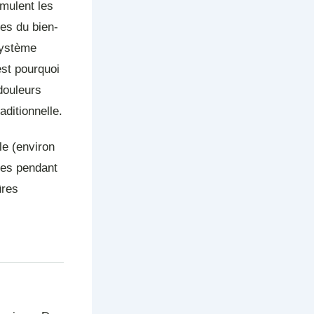
imulent les
es du bien-
 système
est pourquoi
douleurs
ditionnelle.
le (environ
tes pendant
ûres