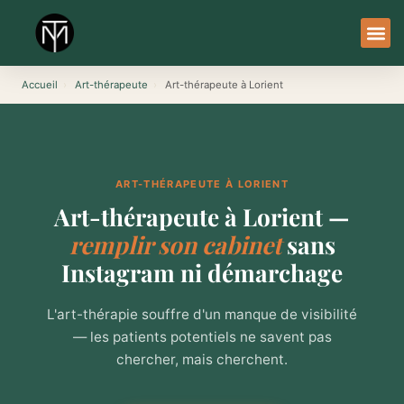
Aller
au
contenu
À Pro
Le Ser
Accueil
›
Art-thérapeute
›
Art-thérapeute à Lorient
ART-THÉRAPEUTE À LORIENT
Art-thérapeute à Lorient —
remplir son cabinet
sans
Instagram ni démarchage
L'art-thérapie souffre d'un manque de visibilité
— les patients potentiels ne savent pas
chercher, mais cherchent.