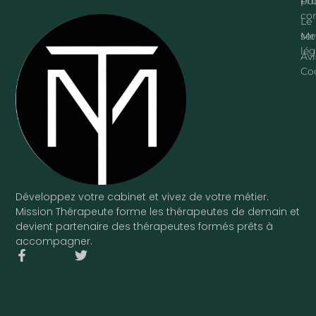
pr
Pol
con
Le
ser
Me
lég
Avi
Co
Développez votre cabinet et vivez de votre métier.
Mission Thérapeute forme les thérapeutes de demain et
devient partenaire des thérapeutes formés prêts à
accompagner.
F
T
a
w
c
i
e
t
b
t