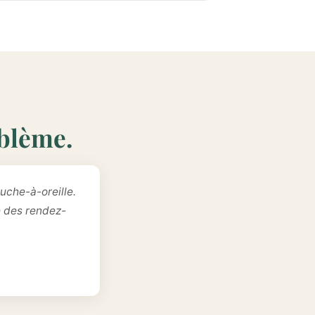
oblème.
uche-à-oreille.
e des rendez-