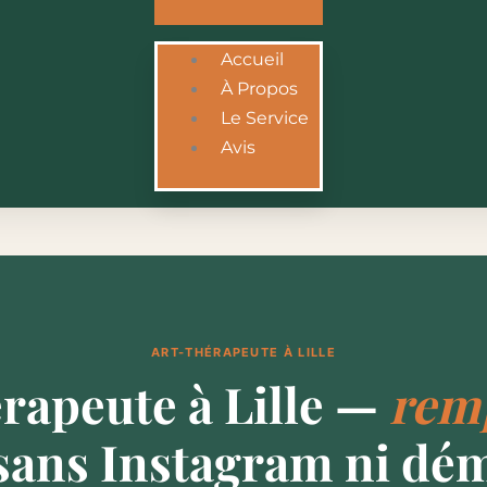
Accueil
À Propos
Le Service
Avis
ART-THÉRAPEUTE À LILLE
rapeute à Lille —
remp
sans Instagram ni dé