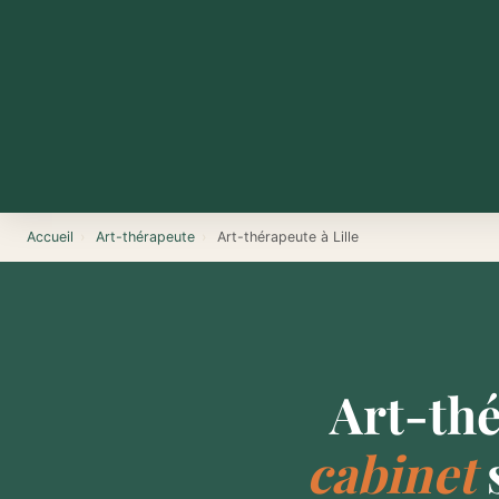
Accueil
›
Art-thérapeute
›
Art-thérapeute à Lille
Art-thé
cabinet