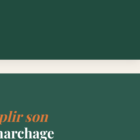
lir son
marchage