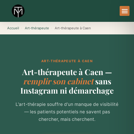
Aller
au
contenu
À Pro
Le Ser
Accueil
›
Art-thérapeute
›
Art-thérapeute à Caen
ART-THÉRAPEUTE À CAEN
Art-thérapeute à Caen —
remplir son cabinet
sans
Instagram ni démarchage
L'art-thérapie souffre d'un manque de visibilité
— les patients potentiels ne savent pas
chercher, mais cherchent.