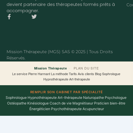
devient partenaire des thérapeutes formés prêts à
Co
accompagner.
F
T
a
w
c
i
e
t
b
t
o
e
o
r
Mission Thérapeute (MGS) SAS © 2025 | Tous Droits
k
Réservés.
-
f
·
PLAN DU SITE
Mission Thérapeute
Le service
·
Pierre Harmant
·
La méthode
·
Tarifs
·
Avis clients
·
Blog
·
Sophrologue
·
Hypnothérapeute
·
Art-thérapeute
REMPLIR SON CABINET PAR SPÉCIALITÉ
Sophrologue
·
Hypnothérapeute
·
Art-thérapeute
·
Naturopathe
·
Psychologue
·
Ostéopathe
·
Kinésiologue
·
Coach de vie
·
Magnétiseur
·
Praticien bien-être
·
Énergéticien
·
Psychothérapeute
·
Acupuncteur