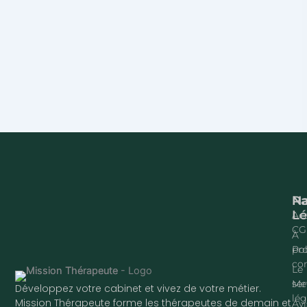
Na
P
Lé
Acc
CG
À
pr
Pol
con
Le
ser
Me
Développez votre cabinet et vivez de votre métier.
lég
Mission Thérapeute forme les thérapeutes de demain et
Avi