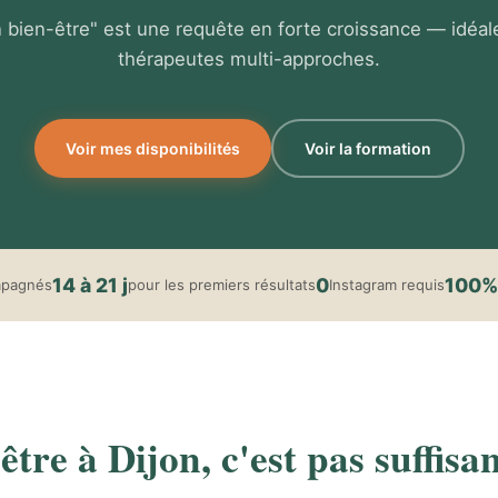
n bien-être" est une requête en forte croissance — idéal
thérapeutes multi-approches.
Voir mes disponibilités
Voir la formation
14 à 21 j
0
100%
mpagnés
pour les premiers résultats
Instagram requis
tre à Dijon, c'est pas suffisan