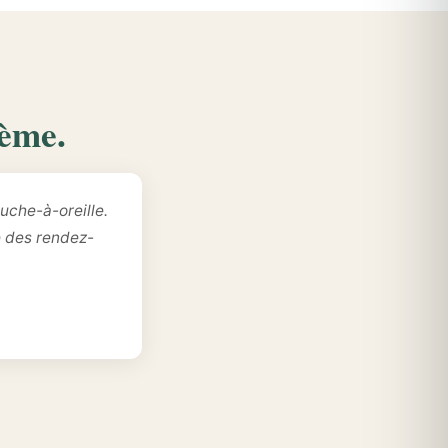
lème.
uche-à-oreille.
e des rendez-