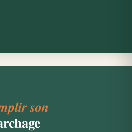
mplir son
archage