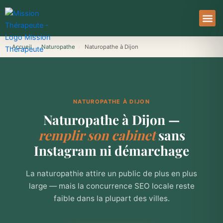
Aller
au
contenu
À Pro
Le Ser
Accueil
›
Naturopathe
›
Naturopathe à Dijon
NATUROPATHE À DIJON
Naturopathe à Dijon —
remplir son cabinet
sans
Instagram ni démarchage
La naturopathie attire un public de plus en plus
large — mais la concurrence SEO locale reste
faible dans la plupart des villes.