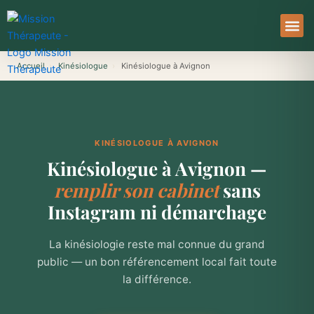
Aller
au
contenu
À Pro
Le Ser
Accueil
›
Kinésiologue
›
Kinésiologue à Avignon
KINÉSIOLOGUE À AVIGNON
Kinésiologue à Avignon —
remplir son cabinet
sans
Instagram ni démarchage
La kinésiologie reste mal connue du grand
public — un bon référencement local fait toute
la différence.