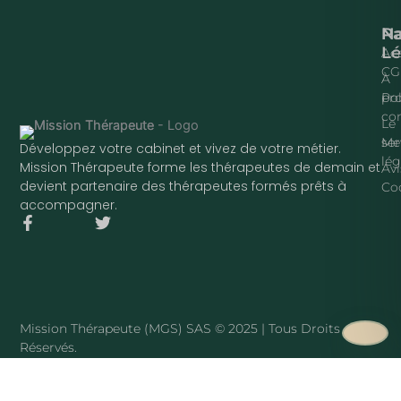
Na
P
Lé
Acc
CG
À
pr
Pol
con
Le
ser
Me
Développez votre cabinet et vivez de votre métier.
lég
Mission Thérapeute forme les thérapeutes de demain et
Avi
devient partenaire des thérapeutes formés prêts à
Co
accompagner.
F
T
a
w
c
i
e
t
b
t
o
e
o
r
Mission Thérapeute (MGS) SAS © 2025 | Tous Droits
k
Réservés.
-
f
·
PLAN DU SITE
Mission Thérapeute
Le service
·
Pierre Harmant
·
La méthode
·
Tarifs
·
Avis clients
·
Blog
·
Sophrologue
·