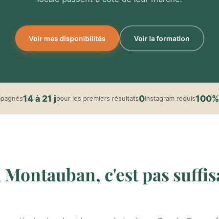
Voir mes disponibilités
Voir la formation
14 à 21 j
0
100%
mpagnés
pour les premiers résultats
Instagram requis
 Montauban, c'est pas suffis