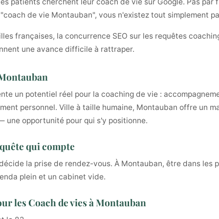
 patients cherchent leur coach de vie sur Google. Pas par fly
t "coach de vie Montauban", vous n'existez tout simplement pa
illes françaises, la concurrence SEO sur les requêtes coaching
nnent une avance difficile à rattraper.
à Montauban
nte un potentiel réel pour la coaching de vie : accompagneme
ment personnel. Ville à taille humaine, Montauban offre un ma
 une opportunité pour qui s'y positionne.
equête qui compte
décide la prise de rendez-vous. À Montauban, être dans les p
genda plein et un cabinet vide.
our les Coach de vies à Montauban