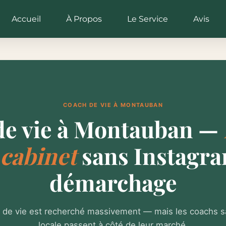
Accueil
À Propos
Le Service
Avis
COACH DE VIE À MONTAUBAN
de vie à Montauban —
 cabinet
sans Instagra
démarchage
 de vie est recherché massivement — mais les coachs san
locale passent à côté de leur marché.