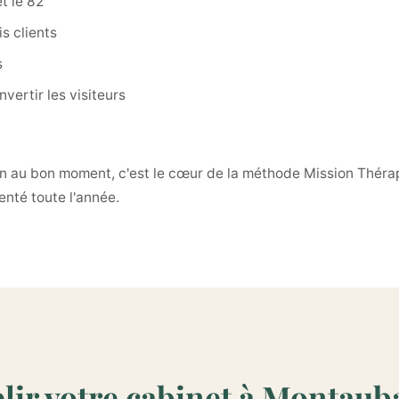
t le 82
s clients
s
vertir les visiteurs
n au bon moment, c'est le cœur de la méthode Mission Thérap
enté toute l'année.
lir votre cabinet à Montaub