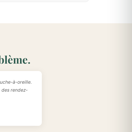
oblème.
uche-à-oreille.
e des rendez-