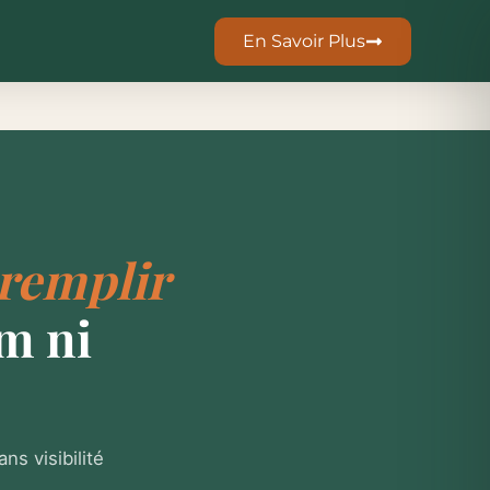
En Savoir Plus
remplir
m ni
s visibilité