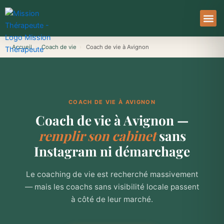
Aller
au
contenu
À Pro
Le Ser
Accueil
›
Coach de vie
›
Coach de vie à Avignon
COACH DE VIE À AVIGNON
Coach de vie à Avignon —
remplir son cabinet
sans
Instagram ni démarchage
Le coaching de vie est recherché massivement
— mais les coachs sans visibilité locale passent
à côté de leur marché.