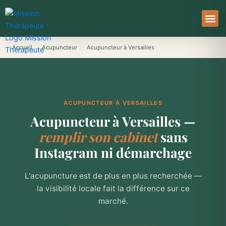
Aller
au
contenu
À Pro
Le Ser
Accueil
›
Acupuncteur
›
Acupuncteur à Versailles
ACUPUNCTEUR À VERSAILLES
Acupuncteur à Versailles —
remplir son cabinet
sans
Instagram ni démarchage
L'acupuncture est de plus en plus recherchée —
la visibilité locale fait la différence sur ce
marché.